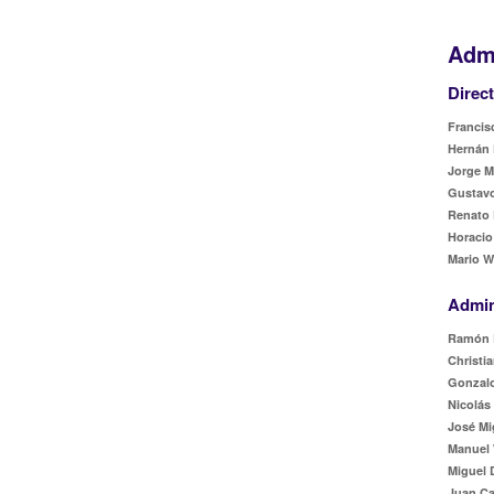
Admi
Direc
Francisc
Hernán 
Jorge M
Gustavo
Renato 
Horacio
Mario W
Admin
Ramón 
Christia
Gonzalo
Nicolás
José Mi
Manuel 
Miguel 
Juan Ca