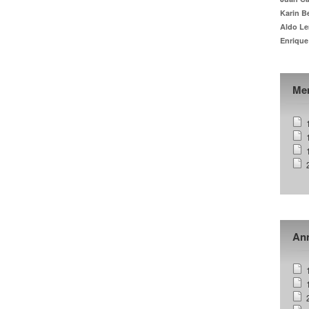
Karin B
Aldo Le
Enrique
Me
Ann