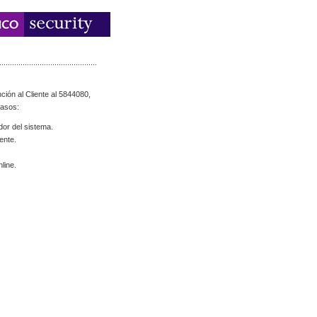
ción al Cliente al 5844080,
casos:
dor del sistema.
ente.
line.