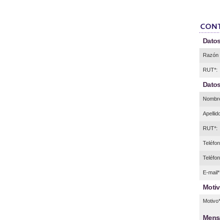
Datos
Razón 
RUT*:
Datos
Nombre
Apellid
RUT*:
Teléfono
Teléfon
E-mail*
Motiv
Motivo*
Mens