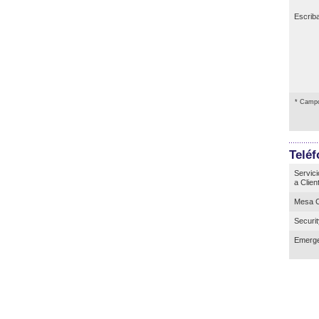
Escrib
* Campo
Telé
Servici
a Clien
Mesa C
Securi
Emerge