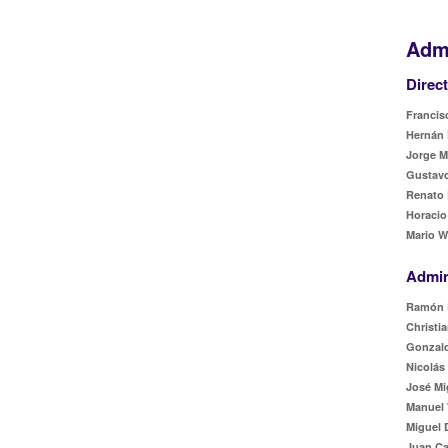
Admi
Direc
Francisc
Hernán 
Jorge M
Gustavo
Renato 
Horacio
Mario W
Admin
Ramón 
Christia
Gonzalo
Nicolás
José Mi
Manuel 
Miguel 
Juan Ca