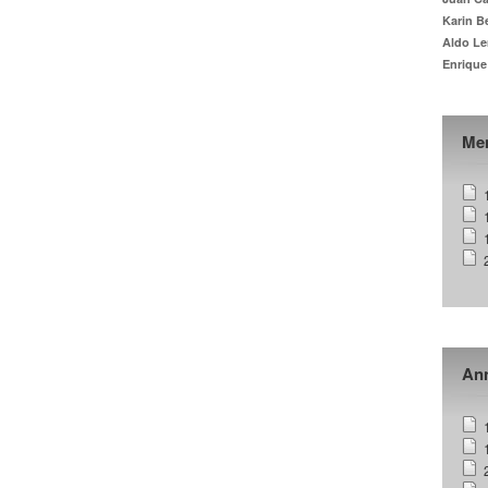
Karin B
Aldo Le
Enrique
Me
Ann