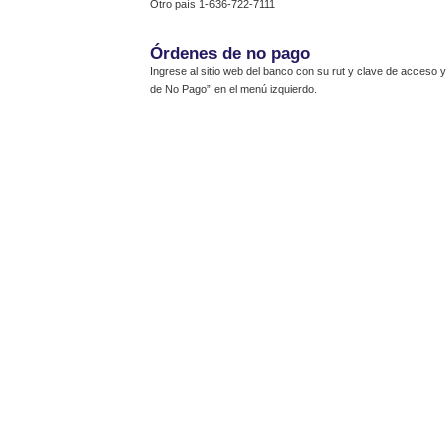
Otro país 1-636-722-7111
Órdenes de no pago
Ingrese al sitio web del banco con su rut y clave de acceso 
de No Pago” en el menú izquierdo.