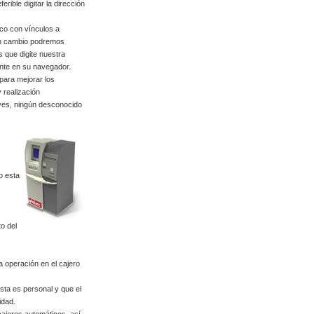
rible digitar la dirección
ico con vínculos a
 en cambio podremos
os que digite nuestra
nte en su navegador.
para mejorar los
 realización
aves, ningún desconocido
o esta
to del
 operación en el cajero
ta es personal y que el
idad.