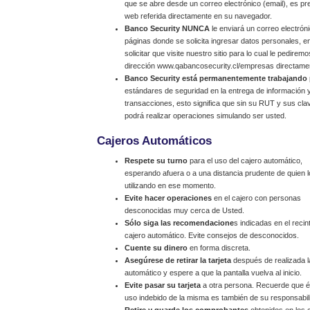
que se abre desde un correo electrónico (email), es prefe
web referida directamente en su navegador.
Banco Security NUNCA
le enviará un correo electrón
páginas donde se solicita ingresar datos personales,
solicitar que visite nuestro sitio para lo cual le pedirem
dirección www.qabancosecurity.cl/empresas directame
Banco Security está permanentemente trabajando
estándares de seguridad en la entrega de información y
transacciones, esto significa que sin su RUT y sus cl
podrá realizar operaciones simulando ser usted.
Cajeros Automáticos
Respete su turno
para el uso del cajero automático,
esperando afuera o a una distancia prudente de quien l
utilizando en ese momento.
Evite hacer operaciones
en el cajero con personas
desconocidas muy cerca de Usted.
Sólo siga las recomendacione
s indicadas en el recin
cajero automático. Evite consejos de desconocidos.
Cuente su dinero
en forma discreta.
Asegúrese de retirar la tarjeta
después de realizada la
automático y espere a que la pantalla vuelva al inicio.
Evite pasar su tarjeta
a otra persona. Recuerde que és
uso indebido de la misma es también de su responsabil