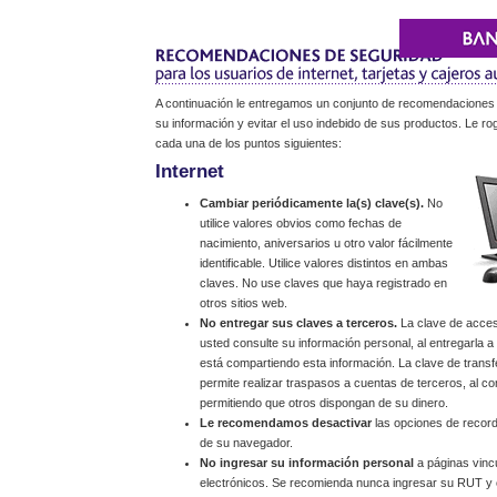
A continuación le entregamos un conjunto de recomendaciones
su información y evitar el uso indebido de sus productos. Le r
cada una de los puntos siguientes:
Internet
Cambiar periódicamente la(s) clave(s).
No
utilice valores obvios como fechas de
nacimiento, aniversarios u otro valor fácilmente
identificable. Utilice valores distintos en ambas
claves. No use claves que haya registrado en
otros sitios web.
No entregar sus claves a terceros.
La clave de acceso
usted consulte su información personal, al entregarla 
está compartiendo esta información. La clave de trans
permite realizar traspasos a cuentas de terceros, al co
permitiendo que otros dispongan de su dinero.
Le recomendamos desactivar
las opciones de record
de su navegador.
No ingresar su información personal
a páginas vinc
electrónicos. Se recomienda nunca ingresar su RUT y