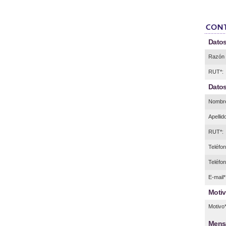
Datos
Razón 
RUT*:
Datos
Nombre
Apellid
RUT*:
Teléfono
Teléfon
E-mail*
Motiv
Motivo*
Mens