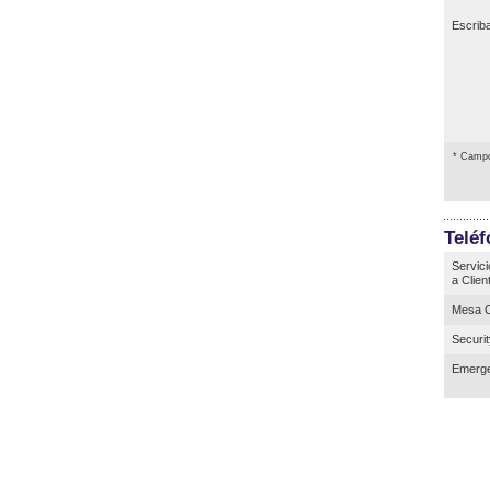
Escrib
* Campo
Telé
Servici
a Clien
Mesa C
Securi
Emerge