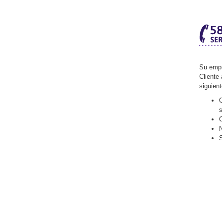
Su empr
Cliente 
siguien
O
C
N
S