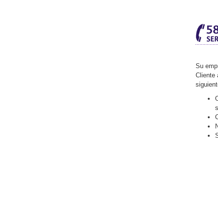
Su empr
Cliente 
siguien
O
C
N
S