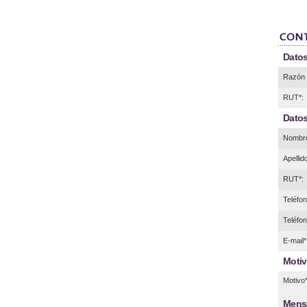
Datos
Razón 
RUT*:
Datos
Nombre
Apellid
RUT*:
Teléfono
Teléfon
E-mail*
Motiv
Motivo*
Mens