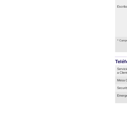
Escrib
* Campo
Telé
Servici
a Clien
Mesa C
Securi
Emerge