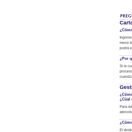
Cart
¿Cómo 
Ingrese
menú de
podrá en
¿Por q
Si la c
proceso
cuando 
Gest
¿Cómo 
¿Cúal 
Para da
atenció
¿Cómo 
El desb