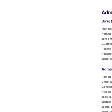
Admi
Direc
Francisc
Hernán 
Jorge M
Gustavo
Renato 
Horacio
Mario W
Admin
Ramón 
Christia
Gonzalo
Nicolás
José Mi
Manuel 
Miguel 
Juan Ca