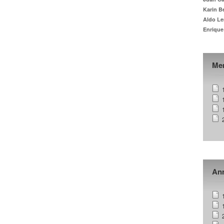
Karin B
Aldo Le
Enrique
Me
Ann