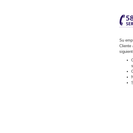
Su empr
Cliente 
siguien
O
C
N
S