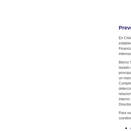
Prev
En Chil
estable
Financi
interna
Banco S
lavado 
princip
un marc
Cumplim
detecci
relacio
interno
Director
Para vu
cuestio