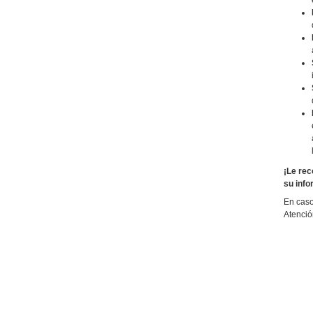
¡Le rec
su info
En caso
Atenció