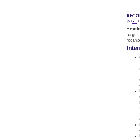
A conti
resguar
rogamos
Inter