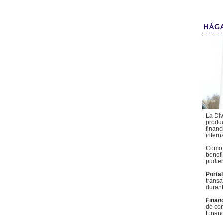
La Div
produc
financ
intern
Como c
benefi
pudien
Porta
transa
durant
Finan
de com
Financ