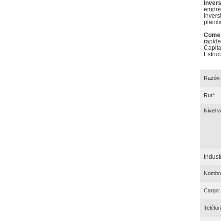
Inver
empres
invers
planif
Comer
rapide
Capita
Estruc
Razón 
Rut*:
Nivel v
Industr
Nombre
Cargo:
Teléfon