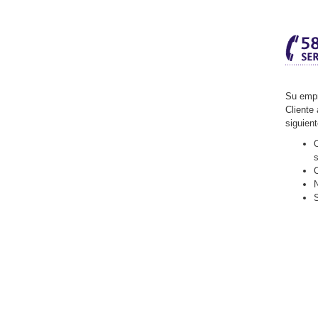
Su empr
Cliente 
siguien
O
C
N
S