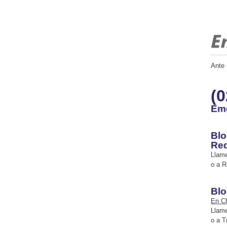
Ante 
(0
Eme
Blo
Re
Llame
o a R
Blo
En Ch
Llame
o a T