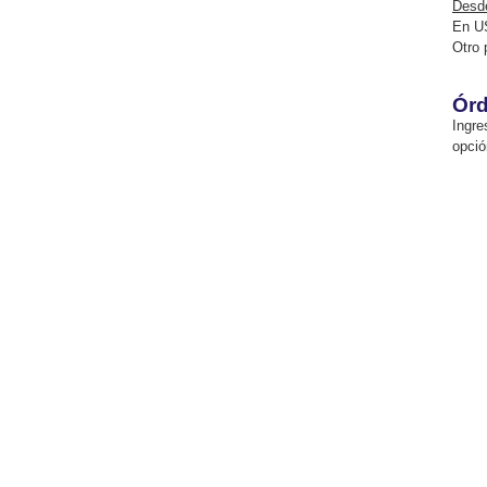
Desde
En U
Otro 
Órd
Ingre
opció