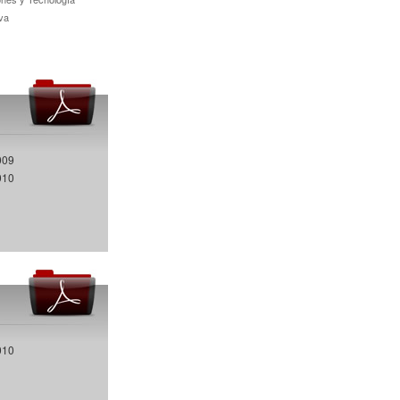
va
009
010
010