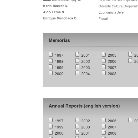
Karin Becker S.
Gerente Cultura Corporati
Aldo Lema N.
Economista Jefe
Enrique Menchaca O.
Fiscal
Memorias
1997
2001
2005
2
1998
2002
2006
2
1999
2003
2007
2000
2004
2008
Annual Reports (english version)
1997
2002
2006
2
1999
2003
2007
2000
2004
2008