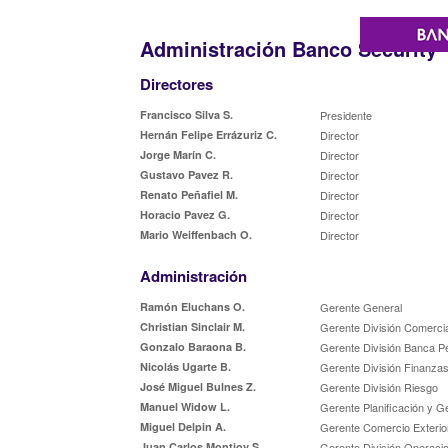
Administración Banco Security
Directores
Francisco Silva S.
Presidente
Hernán Felipe Errázuriz C.
Director
Jorge Marín C.
Director
Gustavo Pavez R.
Director
Renato Peñafiel M.
Director
Horacio Pavez G.
Director
Mario Weiffenbach O.
Director
Administración
Ramón Eluchans O.
Gerente General
Christian Sinclair M.
Gerente División Comercia
Gonzalo Baraona B.
Gerente División Banca P
Nicolás Ugarte B.
Gerente División Finanzas
José Miguel Bulnes Z.
Gerente División Riesgo
Manuel Widow L.
Gerente Planificación y G
Miguel Delpin A.
Gerente Comercio Exterio
Juan Carlos Montjoy S.
Gerente División Operaci