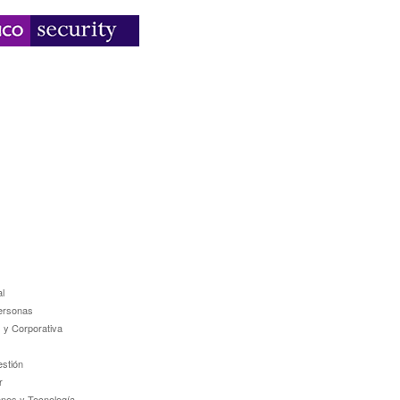
l
ersonas
 y Corporativa
estión
r
ones y Tecnología