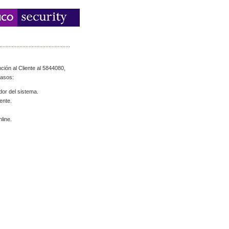
ción al Cliente al 5844080,
casos:
dor del sistema.
ente.
line.