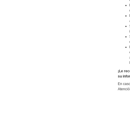
¡Le rec
su info
En caso
Atenció