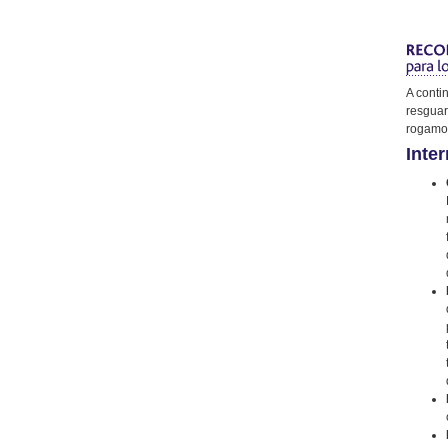
A conti
resguar
rogamos
Inter