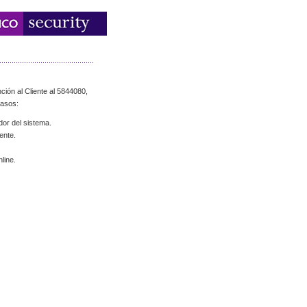
ción al Cliente al 5844080,
casos:
dor del sistema.
ente.
line.