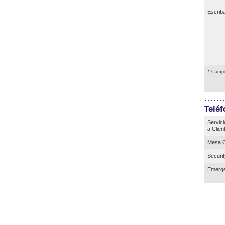
Escrib
* Campo
Telé
Servici
a Clien
Mesa C
Securi
Emerge