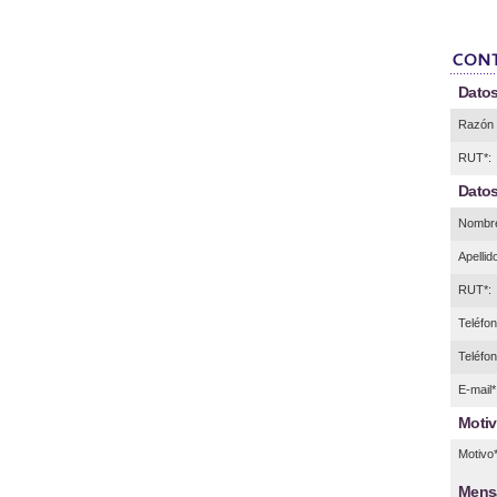
Datos
Razón 
RUT*:
Datos
Nombre
Apellid
RUT*:
Teléfono
Teléfon
E-mail*
Motiv
Motivo*
Mens